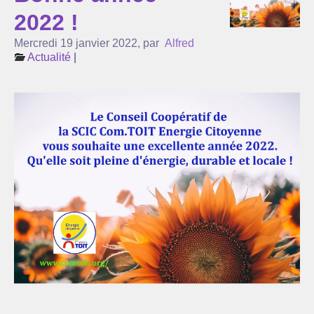
2022 !
L’association Com’Toit
Mercredi 19 janvier 2022
,
par
Alfred
Nos partenaires
Actualité
|
Agenda
Actualité
Réflexions sur l’énergie ...
Suivi de la production de nos centrales solaires
La lettre d’infos