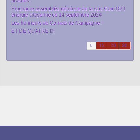
proches !
Prochaine assemblée générale de la scic ComTOIT
énergie citoyenne ce 14 septembre 2024
Les honneurs de Carnets de Campagne !
ET DE QUATRE !!!!
0
10
20
30