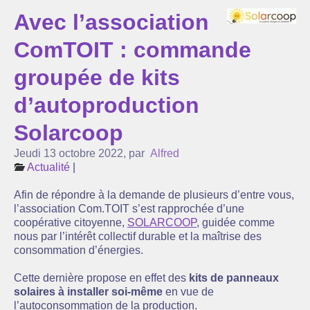
Avec l’association
L’association Com’Toit
ComTOIT : commande
Nos partenaires
groupée de kits
Agenda
d’autoproduction
Actualité
Solarcoop
Réflexions sur l’énergie ...
Jeudi 13 octobre 2022
,
par
Alfred
Suivi de la production de nos centrales solaires
Actualité
|
La lettre d’infos
Afin de répondre à la demande de plusieurs d’entre vous,
l’association Com.TOIT s’est rapprochée d’une
coopérative citoyenne,
SOLARCOOP
, guidée comme
nous par l’intérêt collectif durable et la maîtrise des
consommation d’énergies.
Cette dernière propose en effet des
kits de panneaux
solaires à installer soi-même
en vue de
l’autoconsommation de la production.