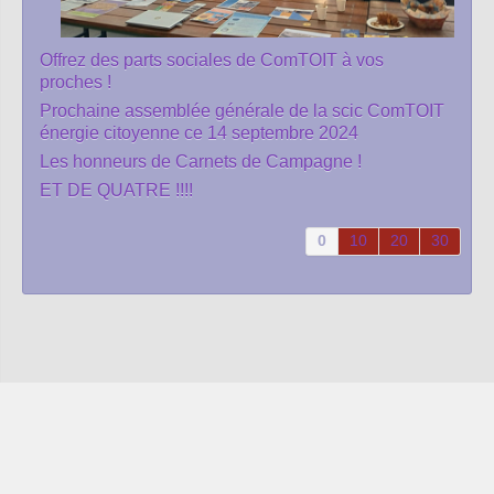
Offrez des parts sociales de ComTOIT à vos
proches !
Prochaine assemblée générale de la scic ComTOIT
énergie citoyenne ce 14 septembre 2024
Les honneurs de Carnets de Campagne !
ET DE QUATRE !!!!
0
10
20
30