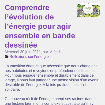
Comprendre
L’association Com’Toit
l’évolution de
Nos partenaires
l’énergie pour agir
Agenda
ensemble en bande
Actualité
dessinée
Réflexions sur l’énergie ...
Mercredi 30 juin 2021
,
par
Alfred
Suivi de la production de nos centrales solaires
Réflexions sur l’énergie ...
|
La lettre d’infos
La transition énergétique nécessite que nous changions
nos habitudes et revoyions en profondeur nos besoins.
Pour nous engager ensemble et durablement dans ce
virage, il nous faut partager une même vision d’un avenir
désirable de l’énergie. À la fois pratique, positif et
solidaire.
Ce nouveau récit de l’énergie prend ses racines dans
une histoire bien moins complexe et abstraite qu’il n’y