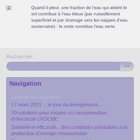
[
1
]
Quand il pleut, une fraction de l’eau qui atteint le
sol contribue à l’eau bleue (par ruissellement
superficiel et par drainage vers les nappes d’eau
souterraine) : le reste constitue l’eau verte.
Rechercher :
>>
Navigation
ARTICLES DE LA RUBRIQUE
17 mars 2021 ... le jour du dérèglement...
20 solutions pour réduire sa consommation
d’électricité | ADEME
Sobriété et efficacité... des conditions préalables à la
production d’énergie renouvelable