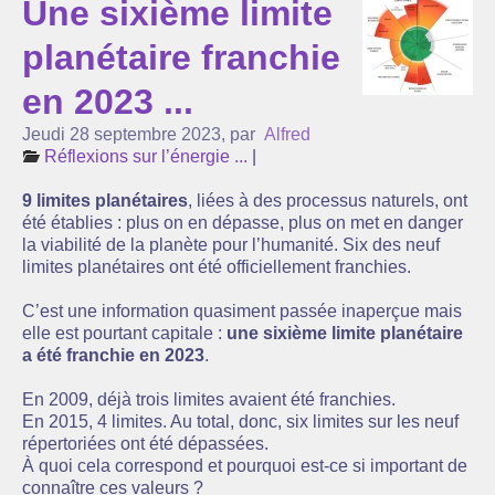
Une sixième limite
L’association Com’Toit
planétaire franchie
Nos partenaires
en 2023 ...
Agenda
Jeudi 28 septembre 2023
,
par
Alfred
Réflexions sur l’énergie ...
|
Actualité
9 limites planétaires
, liées à des processus naturels, ont
Réflexions sur l’énergie ...
été établies : plus on en dépasse, plus on met en danger
la viabilité de la planète pour l’humanité. Six des neuf
Suivi de la production de nos centrales solaires
limites planétaires ont été officiellement franchies.
La lettre d’infos
C’est une information quasiment passée inaperçue mais
elle est pourtant capitale :
une sixième limite planétaire
a été franchie en 2023
.
En 2009, déjà trois limites avaient été franchies.
En 2015, 4 limites. Au total, donc, six limites sur les neuf
répertoriées ont été dépassées.
À quoi cela correspond et pourquoi est-ce si important de
connaître ces valeurs ?