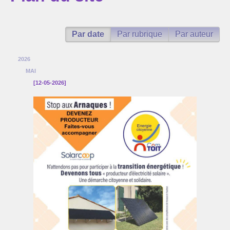
L’association Com’Toit
Par date
Par rubrique
Par auteur
Nos partenaires
Agenda
2026
MAI
Actualité
[12-05-2026]
Réflexions sur l’énergie ...
Suivi de la production de nos centrales solaires
La lettre d’infos